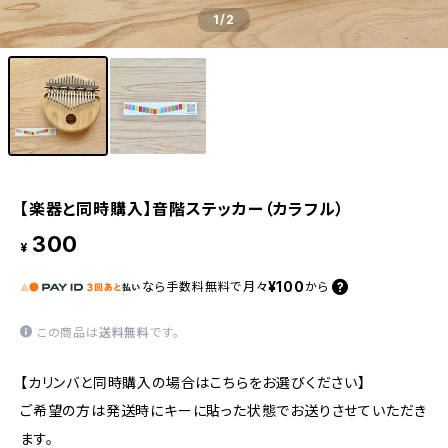
1
/2
【楽器と同時購入】音階ステッカー（カラフル）
300
¥
¥100
なら
手数料無料で
月々
から
この商品は
送料無料
です。
【カリンバと同時購入の場合はこちらをお選びください】
ご希望の方は発送時にキーに貼った状態でお送りさせていただき
ます。